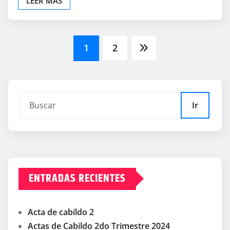
LEER MÁS
Paginación
1
2
de
entradas
Ir
ENTRADAS RECIENTES
Acta de cabildo 2
Actas de Cabildo 2do Trimestre 2024