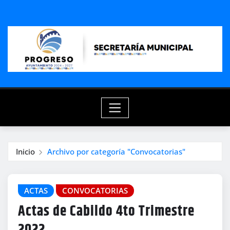
Saltar
al
contenido
Inicio
Archivo por categoría "Convocatorias"
ACTAS
CONVOCATORIAS
Actas de Cabildo 4to Trimestre
2022