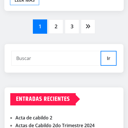
Paginación
1
2
3
de
entradas
Ir
ENTRADAS RECIENTES
Acta de cabildo 2
Actas de Cabildo 2do Trimestre 2024