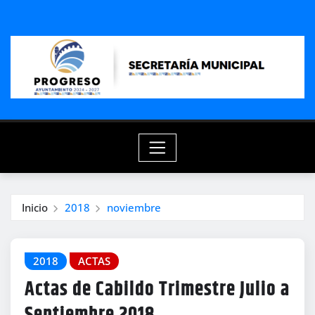
Saltar
al
contenido
Inicio
2018
noviembre
2018
ACTAS
Actas de Cabildo Trimestre Julio a
Septiembre 2018