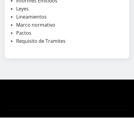
Informes Emitidos
Leyes
Lineamientos
Marco normativo
Pactos
Requisito de Tramites
Derechos de autor © 2026 | Funciona con
WordPress
|
News Mart
por ThemeArile