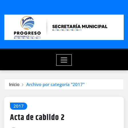
Saltar
al
contenido
Inicio
Archivo por categoría "2017"
2017
Acta de cabildo 2