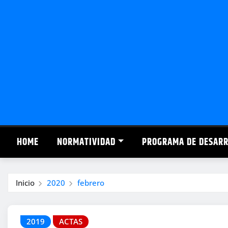
Saltar
al
contenido
HOME
NORMATIVIDAD
PROGRAMA DE DESAR
Inicio
2020
febrero
2019
ACTAS