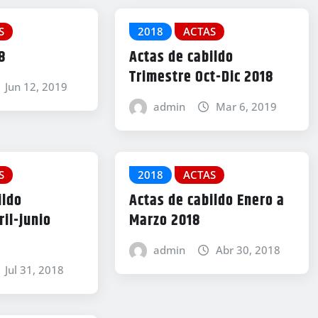
S
2018
ACTAS
8
Actas de cabildo
Trimestre Oct-Dic 2018
Jun 12, 2019
admin
Mar 6, 2019
S
2018
ACTAS
ildo
Actas de cabildo Enero a
ril-junio
Marzo 2018
admin
Abr 30, 2018
Jul 31, 2018