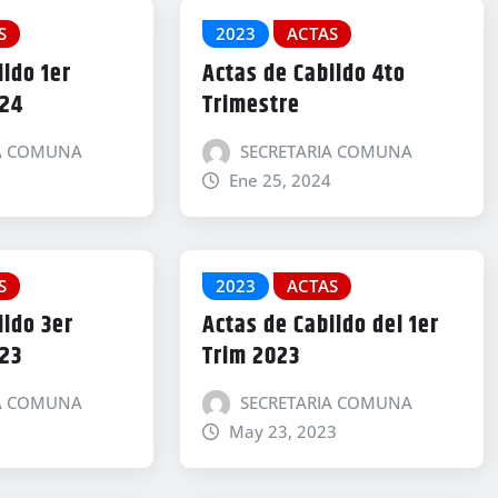
S
2023
ACTAS
ildo 1er
Actas de Cabildo 4to
024
Trimestre
IA COMUNA
SECRETARIA COMUNA
Ene 25, 2024
S
2023
ACTAS
ildo 3er
Actas de Cabildo del 1er
023
Trim 2023
IA COMUNA
SECRETARIA COMUNA
May 23, 2023