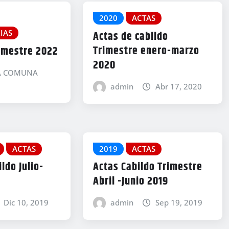
2020
ACTAS
IAS
Actas de cabildo
Trimestre enero-marzo
imestre 2022
2020
IA COMUNA
admin
Abr 17, 2020
ACTAS
2019
ACTAS
ldo Julio-
Actas Cabildo Trimestre
Abril -Junio 2019
Dic 10, 2019
admin
Sep 19, 2019