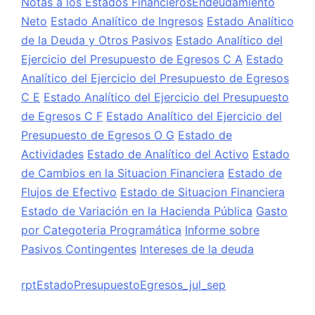
Notas a los Estados Financieros
Endeudamiento
Neto
Estado Analítico de Ingresos
Estado Analítico
de la Deuda y Otros Pasivos
Estado Analítico del
Ejercicio del Presupuesto de Egresos C A
Estado
Analítico del Ejercicio del Presupuesto de Egresos
C E
Estado Analítico del Ejercicio del Presupuesto
de Egresos C F
Estado Analítico del Ejercicio del
Presupuesto de Egresos O G
Estado de
Actividades
Estado de Analítico del Activo
Estado
de Cambios en la Situacion Financiera
Estado de
Flujos de Efectivo
Estado de Situacion Financiera
Estado de Variación en la Hacienda Pública
Gasto
por Categoteria Programática
Informe sobre
Pasivos Contingentes
Intereses de la deuda
rptEstadoPresupuestoEgresos_jul_sep