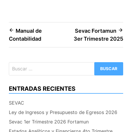
Navegación
Manual de
Sevac Fortamun
Contabilidad
3er Trimestre 2025
de
entradas
Buscar:
ENTRADAS RECIENTES
SEVAC
Ley de Ingresos y Presupuesto de Egresos 2026
Sevac 1er Trimestre 2026 Fortamun
Estados Analíticos y Financieros 4to Trimestre