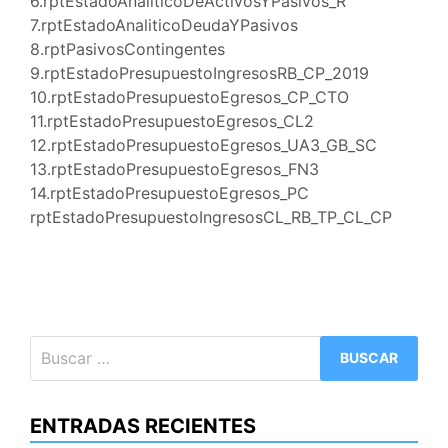
6.rptEstadoAnaliticoDeActivosYPasivos_R
7.rptEstadoAnaliticoDeudaYPasivos
8.rptPasivosContingentes
9.rptEstadoPresupuestoIngresosRB_CP_2019
10.rptEstadoPresupuestoEgresos_CP_CTO
11.rptEstadoPresupuestoEgresos_CL2
12.rptEstadoPresupuestoEgresos_UA3_GB_SC
13.rptEstadoPresupuestoEgresos_FN3
14.rptEstadoPresupuestoEgresos_PC
rptEstadoPresupuestoIngresosCL_RB_TP_CL_CP
Buscar:
ENTRADAS RECIENTES