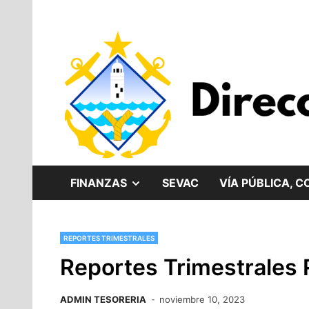
Saltar
al
contenido
MOSTRAR
FINANZAS
SEVAC
VÍA PÚBLICA, 
EL
REPORTES TRIMESTRALES
SUBMENÚ
Reportes Trimestrales 
ADMIN TESORERIA
noviembre 10, 2023