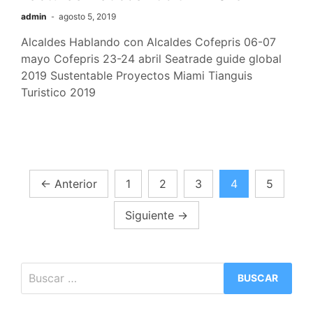
admin
agosto 5, 2019
Alcaldes Hablando con Alcaldes Cofepris 06-07
mayo Cofepris 23-24 abril Seatrade guide global
2019 Sustentable Proyectos Miami Tianguis
Turistico 2019
Paginación
←
Anterior
1
2
3
4
5
de
Siguiente
→
entradas
Buscar: