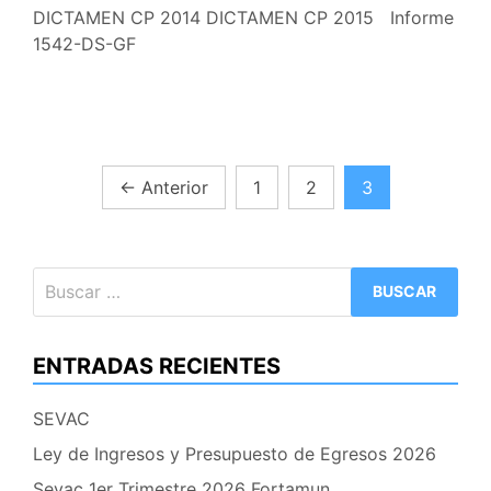
DICTAMEN CP 2014 DICTAMEN CP 2015 Informe
1542-DS-GF
Paginación
←
Anterior
1
2
3
de
entradas
Buscar:
ENTRADAS RECIENTES
SEVAC
Ley de Ingresos y Presupuesto de Egresos 2026
Sevac 1er Trimestre 2026 Fortamun