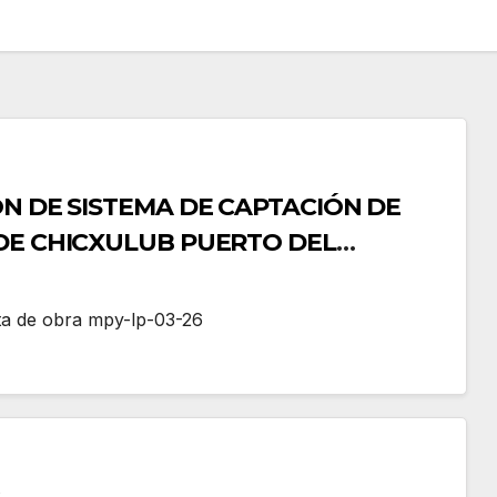
ÓN DE SISTEMA DE CAPTACIÓN DE
DE CHICXULUB PUERTO DEL
ÁN
ita de obra mpy-lp-03-26