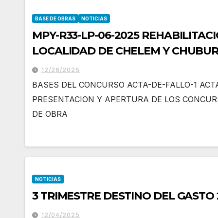
BASE DE OBRAS
NOTICIAS
MPY-R33-LP-06-2025 REHABILITA
LOCALIDAD DE CHELEM Y CHUBURN
YUCATÁN
12/26/2025
BASES DEL CONCURSO ACTA-DE-FALLO-1 ACT
PRESENTACION Y APERTURA DE LOS CONCUR
DE OBRA
NOTICIAS
3 TRIMESTRE DESTINO DEL GASTO 
12/04/2025