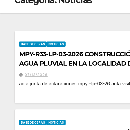
Categoría:
Noticias
BASE DE OBRAS
NOTICIAS
MPY-R33-LP-03-2026 CONSTRUCCI
AGUA PLUVIAL EN LA LOCALIDAD 
MUNICIPIO DE PROGRESO, YUCAT
07/13/2026
acta junta de aclaraciones mpy -lp-03-26 acta vis
BASE DE OBRAS
NOTICIAS