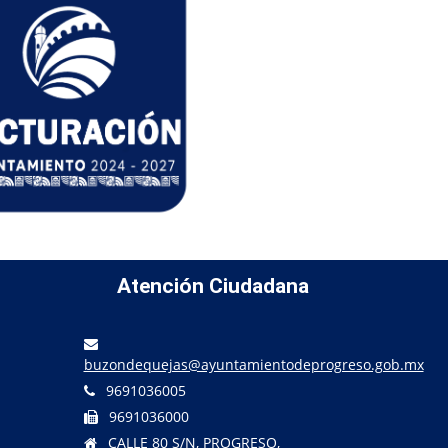
Atención Ciudadana
buzondequejas@ayuntamientodeprogreso.gob.mx
9691036005
9691036000
CALLE 80 S/N, PROGRESO,