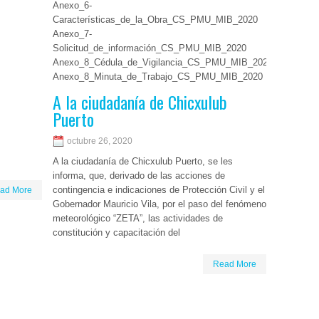
Anexo_6-
Características_de_la_Obra_CS_PMU_MIB_2020
Anexo_7-
Solicitud_de_información_CS_PMU_MIB_2020
Anexo_8_Cédula_de_Vigilancia_CS_PMU_MIB_2020
Anexo_8_Minuta_de_Trabajo_CS_PMU_MIB_2020
Anexo_9-
A la ciudadanía de Chicxulub
Quejas_y_denuncias_CS_PMU_MIB_2020
Puerto
Anexo_10-
Formato_de_Informe_de_CS_PMU_MIB_2020
octubre 26, 2020
Anexo_11-
A la ciudadanía de Chicxulub Puerto, se les
Informe_de_Denuncias_CS_PMU_MIB_2020
informa, que, derivado de las acciones de
contingencia e indicaciones de Protección Civil y el
ad More
Read More
Gobernador Mauricio Vila, por el paso del fenómeno
meteorológico “ZETA”, las actividades de
constitución y capacitación del
Read More