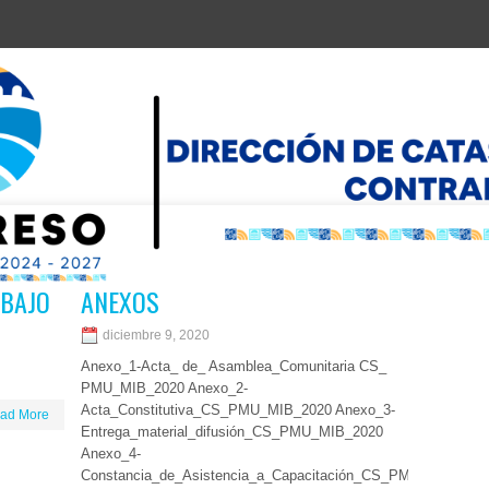
ABAJO
ANEXOS
diciembre 9, 2020
Anexo_1-Acta_ de_ Asamblea_Comunitaria CS_
PMU_MIB_2020 Anexo_2-
Acta_Constitutiva_CS_PMU_MIB_2020 Anexo_3-
ad More
Entrega_material_difusión_CS_PMU_MIB_2020
Anexo_4-
Constancia_de_Asistencia_a_Capacitación_CS_PMU_MIB_202