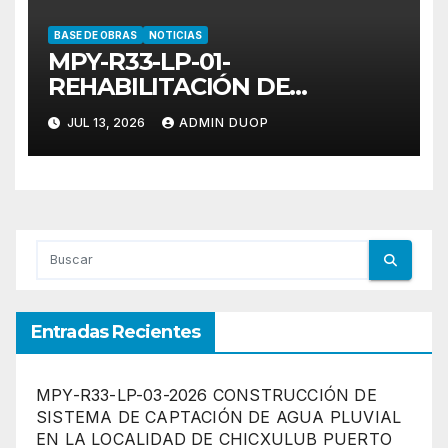
BASE DE OBRAS
NOTICIAS
MPY-R33-LP-01-
REHABILITACIÓN DE
PAVIMENTOS EN EL
JUL 13, 2026
ADMIN DUOP
MUNICIPIO DE PROGRESO,
YUCATÁN
Entradas Recientes
MPY-R33-LP-03-2026 CONSTRUCCIÓN DE
SISTEMA DE CAPTACIÓN DE AGUA PLUVIAL
EN LA LOCALIDAD DE CHICXULUB PUERTO