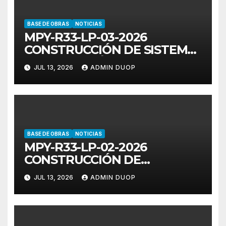
BASE DE OBRAS
NOTICIAS
MPY-R33-LP-03-2026
CONSTRUCCIÓN DE SISTEMA
DE CAPTACIÓN DE AGUA
JUL 13, 2026
ADMIN DUOP
PLUVIAL EN LA LOCALIDAD
DE CHICXULUB PUERTO DEL
MUNICIPIO DE PROGRESO,
YUCATÁN
BASE DE OBRAS
NOTICIAS
MPY-R33-LP-02-2026
CONSTRUCCIÓN DE
PAVIMENTO EN EL MUNCIPIO
JUL 13, 2026
ADMIN DUOP
DE PROGRESO, YUCATÁN