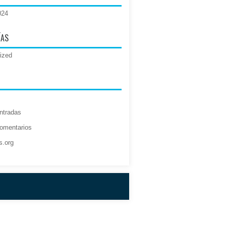
024
ÍAS
ized
ntradas
omentarios
s.org