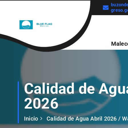
S
buzond
greso.g
a
l
t
a
Malecó
r
a
l
c
Calidad de Agua
o
n
2026
t
e
Inicio
Calidad de Agua Abril 2026 / Wa
n