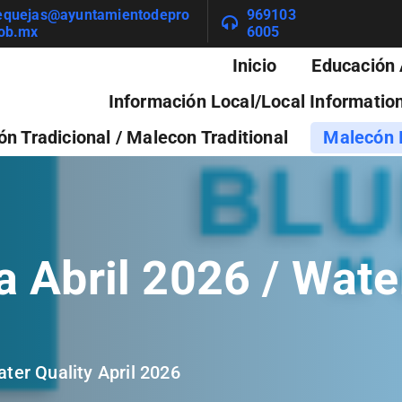
equejas@ayuntamientodepro
969103
ob.mx
6005
Inicio
Educación 
Información Local/Local Informatio
n Tradicional / Malecon Traditional
Malecón I
 Abril 2026 / Water
ter Quality April 2026