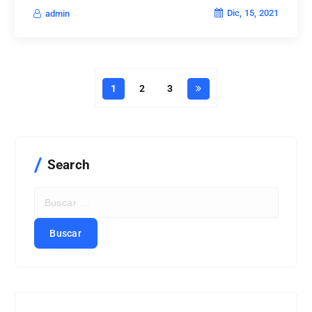
Dic, 15, 2021
admin
1
2
3
Search
B
u
s
c
a
r